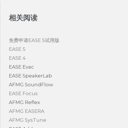
相关阅读
免费申请EASE 5试用版
EASE 5
EASE 4
EASE Evac
EASE SpeakerLab
AFMG SoundFlow
EASE Focus
AFMG Reflex
AFMG EASERA
AFMG SysTune