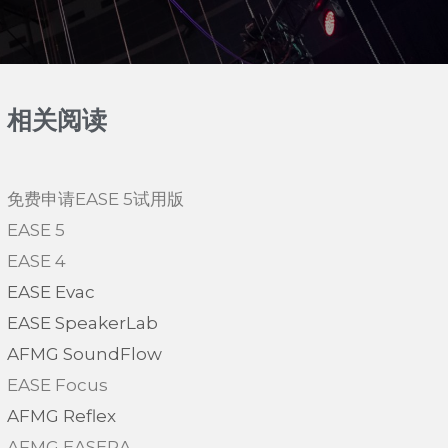
相关阅读
免费申请EASE 5试用版
EASE 5
EASE 4
EASE Evac
EASE SpeakerLab
AFMG SoundFlow
EASE Focus
AFMG Reflex
AFMG EASERA