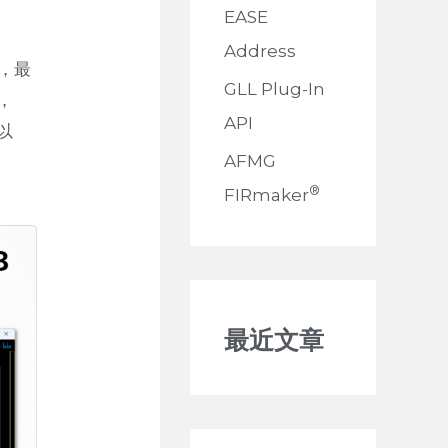
EASE
Address
式，最
GLL Plug-In
，
API
以
AFMG
®
FIRmaker
最近文章