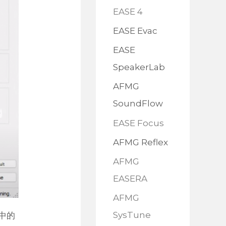
EASE 4
EASE Evac
EASE
SpeakerLab
AFMG
SoundFlow
EASE Focus
AFMG Reflex
AFMG
EASERA
AFMG
SysTune
中的