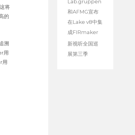
Lab.gruppen
。这将
和AFMG宣布
高的
在Lake v8中集
成FIRmaker
以追溯
新视听全国巡
er用
展第三季​​
r用