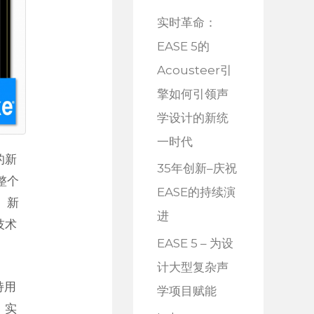
实时革命：
EASE 5的
Acousteer引
擎如何引领声
学设计的新统
一时代
的新
35年创新–庆祝
输整个
EASE的持续演
。新
进
技术
EASE 5 – 为设
计大型复杂声
持用
学项目赋能
，实