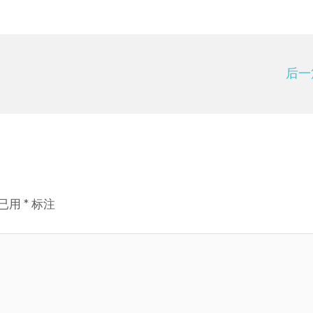
后一
已用
*
标注