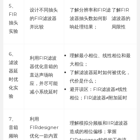
5、
设计不同抽头
了解分辨率和FIR滤
了解FIR
FIR
的FIR滤波器
波器抽头数如何影
滤波器的
抽头
并比较
响处理结果；
局限性
实验
6、
理解最小相位、线性相位和最
利用FIR滤波
滤波
大相位；
器优化音箱的
器延
了解滤波器延时如何被优化，
直达声场响
时优
代价是什么；
应，并尽可能
化实
避开误区：FIR滤波器≠线性
减小系统延时
验
相位；FIR滤波器≠附加延时
7、
利用
理解模拟分频板和IIR滤波器
音箱
FIRdesigner
造成的相位偏移；掌握
频响
优化一款内置
FIRdesigner软件的工作流