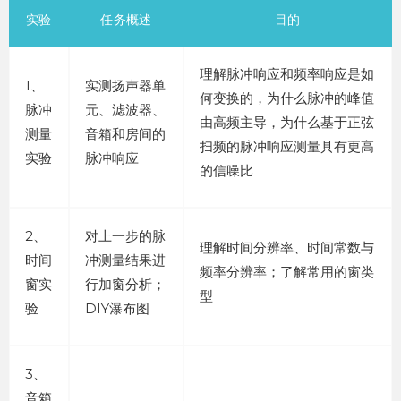
实验
任务概述
目的
理解脉冲响应和频率响应是如
1、
实测扬声器单
何变换的，为什么脉冲的峰值
脉冲
元、滤波器、
由高频主导，为什么基于正弦
测量
音箱和房间的
扫频的脉冲响应测量具有更高
实验
脉冲响应
的信噪比
2、
对上一步的脉
理解时间分辨率、时间常数与
时间
冲测量结果进
频率分辨率；了解常用的窗类
窗实
行加窗分析；
型
验
DIY瀑布图
3、
音箱