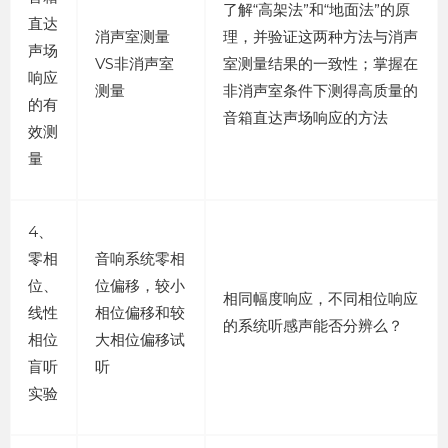
了解“高架法”和“地面法”的原
直达
消声室测量
理，并验证这两种方法与消声
声场
VS非消声室
室测量结果的一致性；掌握在
响应
测量
非消声室条件下测得高质量的
的有
音箱直达声场响应的方法
效测
量
4、
零相
音响系统零相
位、
位偏移，较小
相同幅度响应，不同相位响应
线性
相位偏移和较
的系统听感声能否分辨么？
相位
大相位偏移试
盲听
听
实验