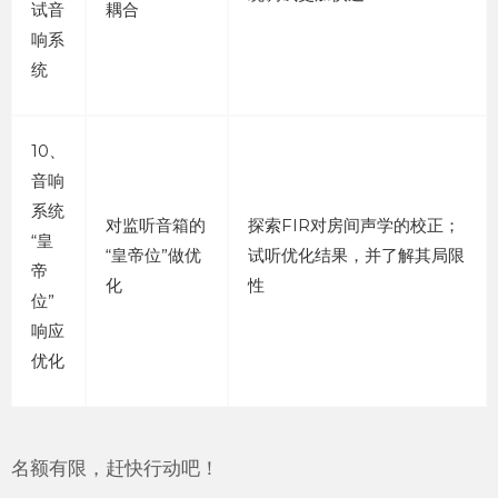
试音
耦合
响系
统
10、
音响
系统
对监听音箱的
探索FIR对房间声学的校正；
“皇
“皇帝位”做优
试听优化结果，并了解其局限
帝
化
性
位”
响应
优化
名额有限，赶快行动吧！